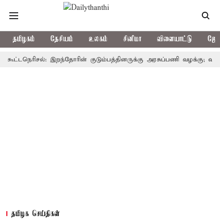
தமிழகம்
தேசியம்
உலகம்
சினிமா
விளையாட்டு
ஜோத
நெரிசல்: இறந்தோரின் குடும்பத்தினருக்கு அரசுப்பணி வழக்கு; வரும் 14ம்தே
தமிழக செய்திகள்