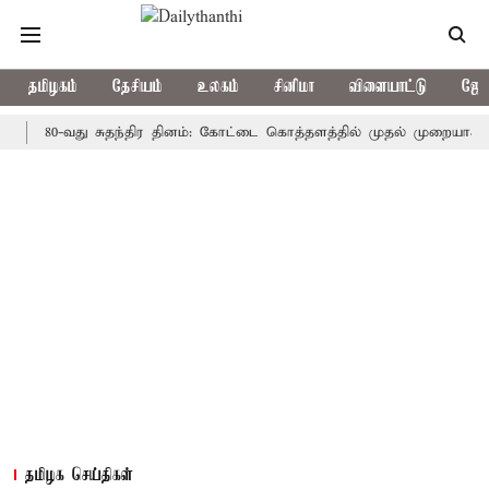
தமிழகம்
தேசியம்
உலகம்
சினிமா
விளையாட்டு
ஜோத
80-வது சுதந்திர தினம்: கோட்டை கொத்தளத்தில் முதல் முறையாக தேசிய கொ
தமிழக செய்திகள்