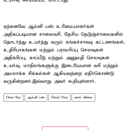
உயர்வு செய்யப்பட மாட்டாது.
ஏற்கனவே ஆம்னி பஸ் உரிமையாளர்கள்
அதிகப்படியான சாலைவரி, தேசிய நெடுஞ்சாலைகளில்
தொடர்ந்து உயர்ந்து வரும் சுங்கச்சாவடி கட்டணங்கள்,
உதிரிபாகங்கள் மற்றும் பராமரிப்பு செலவுகள்
அதிகரிப்பு, காப்பீடு மற்றும் அனுமதி செலவுகள்
உயர்வு, மாநிலங்களுக்கு இடையேயான வரி மற்றும்
அமலாக்க சிக்கல்கள் ஆகியவற்றை எதிர்கொண்டு
வருகின்றனர்.இவ்வாறு அவர் கூறியுள்ளார்.
Omni Bus
ஆம்னி பஸ்
Diesel Price
டீசல் விலை