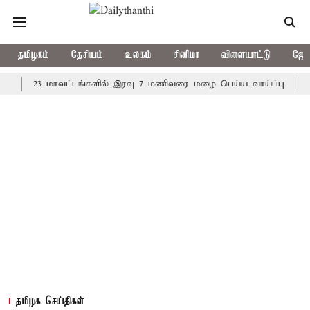
தமிழகம்
தேசியம்
உலகம்
சினிமா
விளையாட்டு
ஜோத
23 மாவட்டங்களில் இரவு 7 மணிவரை மழை பெய்ய வாய்ப்பு
கொரிய ப
தமிழக செய்திகள்