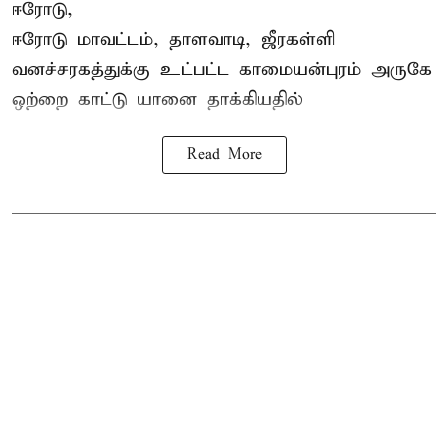
ஈரோடு,
ஈரோடு மாவட்டம்,
தாளவாடி
, ஜீரகள்ளி
வனச்சரகத்துக்கு உட்பட்ட காமையன்புரம் அருகே
ஒற்றை காட்டு
யானை தாக்கி
யதில்
Read More