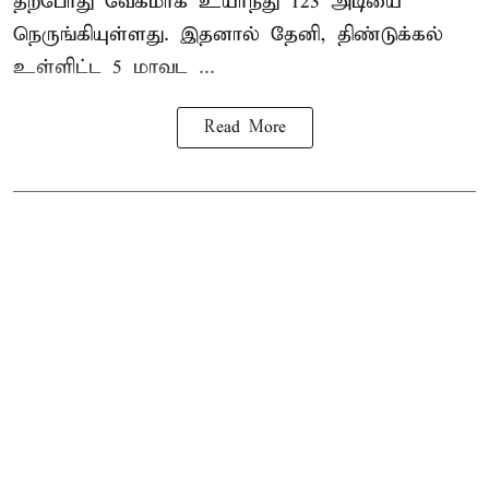
தற்போது வேகமாக உயர்ந்து 123 அடியை
நெருங்கியுள்ளது. இதனால் தேனி, திண்டுக்கல்
உள்ளிட்ட 5 மாவட ...
Read More