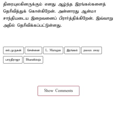
திரையுலகினருக்கும் எனது ஆழ்ந்த இரங்கல்களைத்
தெரிவித்துக் கொள்கிறேன். அன்னாரது ஆன்மா
சாந்தியடைய இறைவனைப் பிரார்த்திக்கிறேன். இவ்வாறு
அதில் தெரிவிக்கப்பட்டுள்ளது.
எல்.முருகன்
சென்னை
L. Murugan
இரங்கல்
passes away
பாரதிராஜா
Bharathiraja
Show Comments