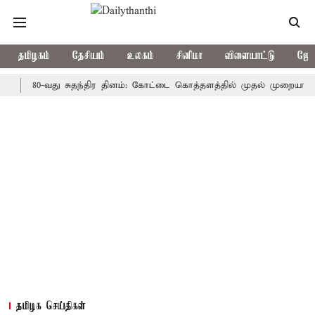
தமிழகம்
தேசியம்
உலகம்
சினிமா
விளையாட்டு
ஜோத
80-வது சுதந்திர தினம்: கோட்டை கொத்தளத்தில் முதல் முறையாக தேசிய க
தமிழக செய்திகள்