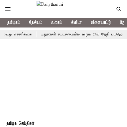
தமிழகம்
தேசியம்
உலகம்
சினிமா
விளையாட்டு
ஜோத
ை எச்சரிக்கை
புதுச்சேரி சட்டசபையில் வரும் 24ம் தேதி பட்ஜெட் தாக்
தமிழக செய்திகள்