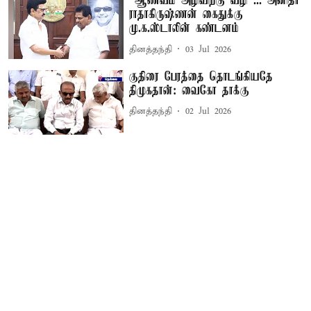
“ஆணவம் அழிவிற்கு வழி”... அனிதா
ராதாகிருஷ்ணன் கைதுக்கு
மு.க.ஸ்டாலின் கண்டனம்
தினத்தந்தி
03 Jul 2026
குதிரை பேரத்தை தொடங்கியதே
திமுகதான்: வைகோ தாக்கு
தினத்தந்தி
02 Jul 2026