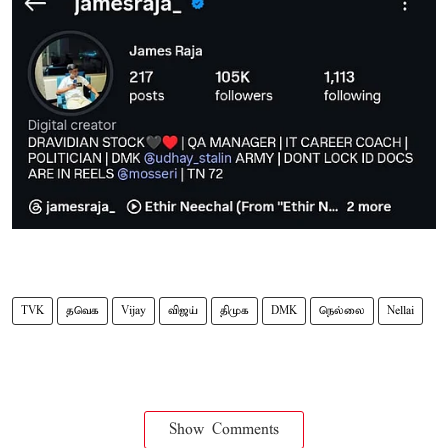
TVK
தவெக
Vijay
விஜய்
திமுக
DMK
நெல்லை
Nellai
Show Comments