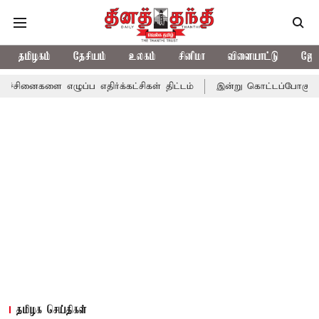
தமிழகம்
தேசியம்
உலகம்
சினிமா
விளையாட்டு
ஜோத
ழுப்ப எதிர்க்கட்சிகள் திட்டம்
இன்று கொட்டப்போகும் கனமழை.. எந்
தமிழக செய்திகள்