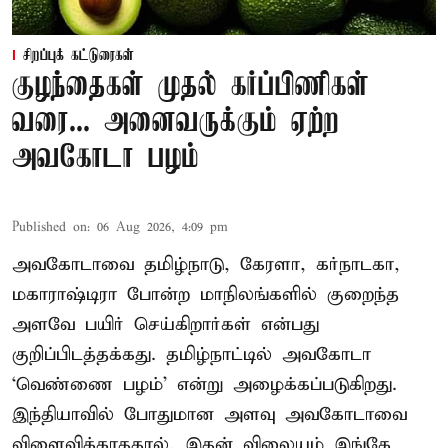
சிறப்புக் கட்டுரைகள்
குழந்தைகள் முதல் கர்ப்பிணிகள்
வரை... அனைவருக்கும் ஏற்ற
அவகோடா பழம்
Published on
:
06 Aug 2026, 4:09 pm
அவகோடாவை தமிழ்நாடு, கேரளா, கர்நாடகா,
மகாராஷ்டிரா போன்ற மாநிலங்களில் குறைந்த
அளவே பயிர் செய்கிறார்கள் என்பது
குறிப்பிடத்தக்கது. தமிழ்நாட்டில் அவகோடா
‘வெண்ணை பழம்’ என்று அழைக்கப்படுகிறது.
இந்தியாவில் போதுமான அளவு அவகோடாவை
விளைவிக்காததால், இதன் விலையும் இங்கே