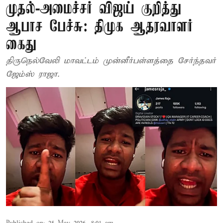
முதல்-அமைச்சர் விஜய் குறித்து
ஆபாச பேச்சு: திமுக ஆதரவாளர்
கைது
திருநெல்வேலி மாவட்டம் முன்னீர்பள்ளத்தை சேர்ந்தவர்
ஜேம்ஸ் ராஜா.