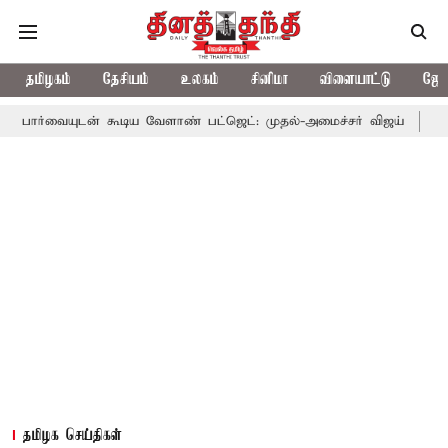
தமிழகம்
தேசியம்
உலகம்
சினிமா
விளையாட்டு
ஜோத
் கூடிய வேளாண் பட்ஜெட்: முதல்-அமைச்சர் விஜய்
தமிழக அரசியலி
தமிழக செய்திகள்