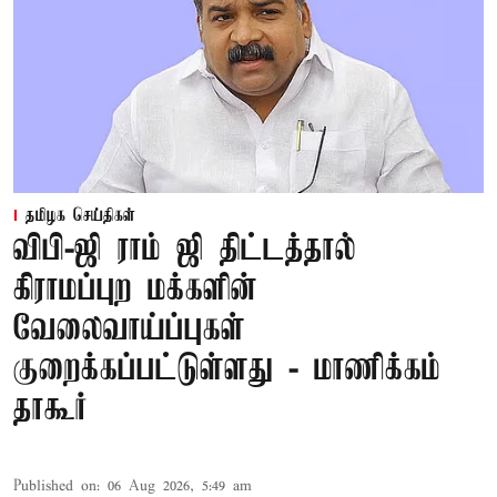
தமிழக செய்திகள்
விபி-ஜி ராம் ஜி திட்டத்தால்
கிராமப்புற மக்களின்
வேலைவாய்ப்புகள்
குறைக்கப்பட்டுள்ளது - மாணிக்கம்
தாகூர்
Published on
:
06 Aug 2026, 5:49 am