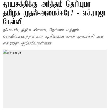
தூயசக்திக்கு அர்த்தம் தெரியுமா
தமிழக முதல்-அமைச்சரே? - எச்.ராஜா
கேள்வி
நியாயம், நீதி,உண்மை, நேர்மை மற்றும்
வெளிப்படைத்தன்மை ஆகியவை தான் தூயசக்தி என
எச்.ராஜா குறிப்பிட்டுள்ளார்.