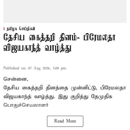
தமிழக செய்திகள்
தேசிய கைத்தறி தினம்- பிரேமலதா
விஜயகாந்த் வாழ்த்து
Published on
:
07 Aug 2026, 3:08 pm
சென்னை,
தேசிய கைத்தறி தினத்தை
முன்னிட்டு, பிரேமலதா
விஜயகாந்த் வாழ்த்து. இது குறித்து தேமுதிக
பொதுச்செயலாளர்
Read More