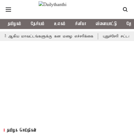
தமிழகம்
தேசியம்
உலகம்
சினிமா
விளையாட்டு
ஜோத
ிய மாவட்டங்களுக்கு கன மழை எச்சரிக்கை
புதுச்சேரி சட்டசபையில்
தமிழக செய்திகள்