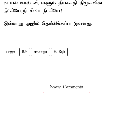
வாய்ச்சொல் வீரர்களும் தீயசக்தி திமுகவின்
நீட்சியே..நீட்சியே..நீட்சியே!
இவ்வாறு அதில் தெரிவிக்கப்பட்டுள்ளது.
பாஜக
BJP
எச்.ராஜா
H. Raja
Show Comments