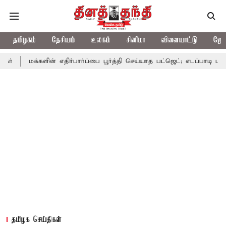
தமிழகம்
தேசியம்
உலகம்
சினிமா
விளையாட்டு
ஜோத
ளின் எதிர்பார்ப்பை பூர்த்தி செய்யாத பட்ஜெட்; எடப்பாடி பழனிசாமி
ப
தமிழக செய்திகள்