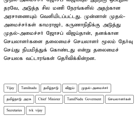
தரவே, அடுத்த சில மணி நேரங்களில் அதற்கான
அரசாணையும் வெளியிடப்பட்டது. முன்னாள் முதல்-
அமைச்சர்கள் காமராஜர், கருணாநிதிக்கு அடுத்து
முதல்-அமைச்சர் ஜோசப் விஜய்தான், தனக்கான
செயலாளர்களை தலைமைச் செயலாளர் மூலம் தேர்வு
செய்து நியமித்துக் கொண்டது என்று தலைமைச்
செயலக வட்டாரங்கள் தெரிவிக்கின்றன.
Vijay
Tamilnadu
தமிழ்நாடு
விஜய்
முதல்-அமைச்சர்
தமிழ்நாடு அரசு
Chief Minister
TamilNadu Goverment
செயலாளர்கள்
Secretaries
tvk vijay