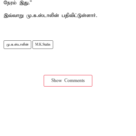
நேரம் இது.”
இவ்வாறு மு.க.ஸ்டாலின் பதிவிட்டுள்ளார்.
மு.க.ஸ்டாலின்
M.K.Stalin
Show Comments