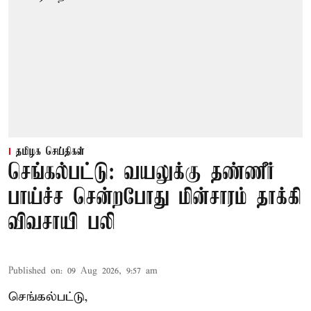
தமிழக செய்திகள்
செங்கல்பட்டு: வயலுக்கு தண்ணீர்
பாய்ச்ச சென்றபோது மின்சாரம் தாக்கி
விவசாயி பலி
Published on
:
09 Aug 2026, 9:57 am
செங்கல்பட்டு,