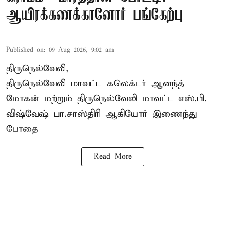
ஆயிரக்கணக்கானோர் பங்கேற்பு
Published on
:
09 Aug 2026, 9:02 am
திருநெல்வேலி,
திருநெல்வேலி
மாவட்ட கலெக்டர் ஆனந்த்
மோகன் மற்றும் திருநெல்வேலி மாவட்ட எஸ்.பி.
விஷ்வேஷ் பா.சாஸ்திரி ஆகியோர் இணைந்து
போதை
Read More