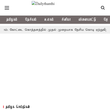
தமிழகம்
தேசியம்
உலகம்
சினிமா
விளையாட்டு
ஜோத
: கோட்டை கொத்தளத்தில் முதல் முறையாக தேசிய கொடி ஏற்றுகிறார், முதல
தமிழக செய்திகள்