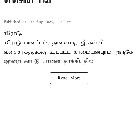
விவசாயி பலி
Published on
:
09 Aug 2026, 11:40 am
ஈரோடு,
ஈரோடு மாவட்டம்,
தாளவாடி
, ஜீரகள்ளி
வனச்சரகத்துக்கு உட்பட்ட காமையன்புரம் அருகே
ஒற்றை காட்டு
யானை தாக்கி
யதில்
Read More