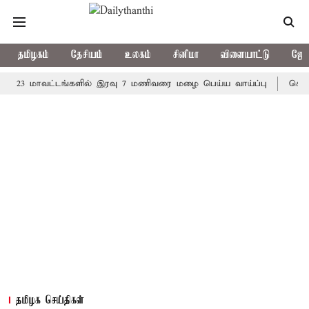
தமிழகம்
தேசியம்
உலகம்
சினிமா
விளையாட்டு
ஜோத
 மாவட்டங்களில் இரவு 7 மணிவரை மழை பெய்ய வாய்ப்பு
கொரிய பேட்
தமிழக செய்திகள்