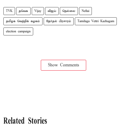
TVK
தவெக
Vijay
விஜய்
நெல்லை
Nellai
தமிழக வெற்றிக் கழகம்
தேர்தல் பிரசாரம்
Tamilaga Vettri Kazhagam
election campaign
Show Comments
Related Stories