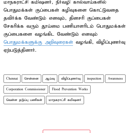
மாநகராட்சி கமிஷனர், நீர்வழி கால்வாய்களில்
பொதுமக்கள் குப்பைகள் கழிவுகளை கொட்டுவதை
தவிர்க்க வேண்டும் எனவும், தினசரி குப்பைகள்
சேகரிக்க வரும் தூய்மை பணியாளரிடம் பொதுமக்கள்
குப்பைகளை வழங்கிட வேண்டும் எனவும்
பொதுமக்களுக்கு அறிவுரைகள்
வழங்கி, விழிப்புணர்வு
ஏற்படுத்தினார்.
Chennai
சென்னை
ஆய்வு
விழிப்புணர்வு
inspection
Awareness
Corporation Commissioner
Flood Prevention Works
வெள்ள தடுப்பு பணிகள்
மாநகராட்சி கமிஷனர்