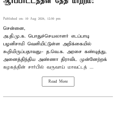
ஆர்ப்பாட்டத்தின் தேதி மாற்றம்!
Published on
:
10 Aug 2026, 12:50 pm
சென்னை,
அ.தி.மு.க. பொதுச்செயலாளர்
எடப்பாடி
பழனிசாமி
வெளியிட்டுள்ள அறிக்கையில்
கூறியிருப்பதாவது:- த.வெ.க. அரசை கண்டித்து,
அனைத்திந்திய அண்ணா திராவிட முன்னேற்றக்
கழகத்தின் சார்பில் வருவாய் மாவட்டத் ...
Read More