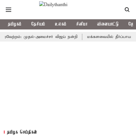
தமிழகம்
தேசியம்
உலகம்
சினிமா
விளையாட்டு
ஜோத
்றம்: முதல்-அமைச்சர் விஜய் நன்றி
மக்களவையில் தீர்ப்பாய சீர்திரு
தமிழக செய்திகள்