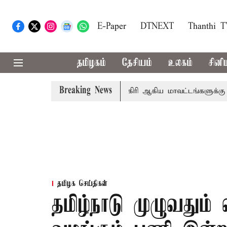
E-Paper
DTNEXT
Thanthi 
தமிழகம்
தேசியம்
உலகம்
சினி
Breaking News
ீதா
கோவை, தேனி,நீலகிரி ஆகிய மாவட்டங்களுக்கு கன மழை 
தமிழக செய்திகள்
தமிழ்நாடு முழுவதும் வ