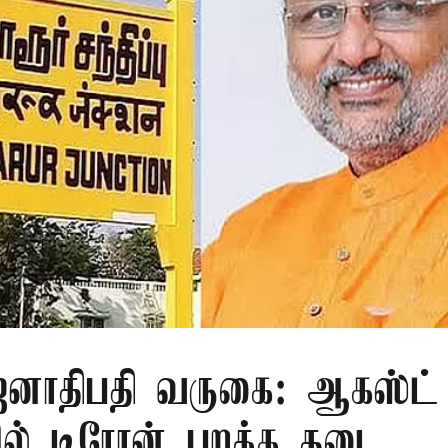
ாதிபதி வருகை: ஆகஸ்ட் 
ரில் டிரோன் பறக்க தடை