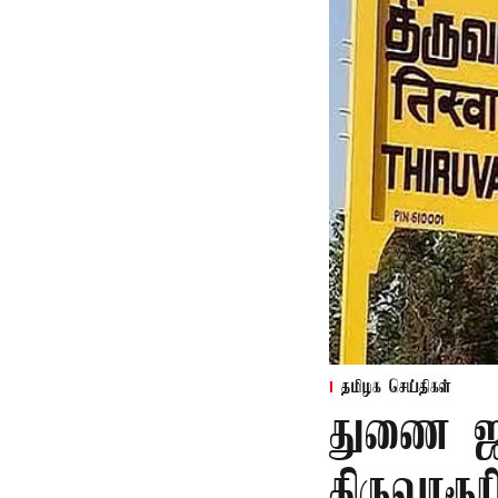
தமிழக செய்திகள்
துணை ஜன
திருவாரூ