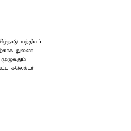
ிழ்நாடு மத்தியப்
தற்காக துணை
முழுவதும்
வட்ட கலெக்டர்