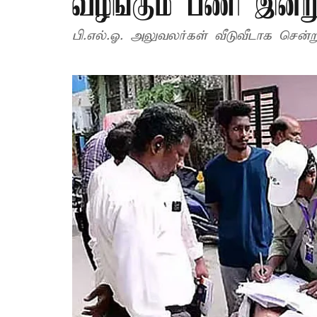
வழங்கும் பணி இன்ற
பி.எல்.ஓ. அலுவலர்கள் வீடுவீடாக சென்ற