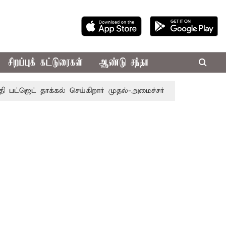
சிறப்புக் கட்டுரைகள்
ஆண்டு சந்தா
் தாக்கல் செய்கிறார் முதல்-அமைச்சர் ரங்கசாமி
எதிர்க்கட்ச