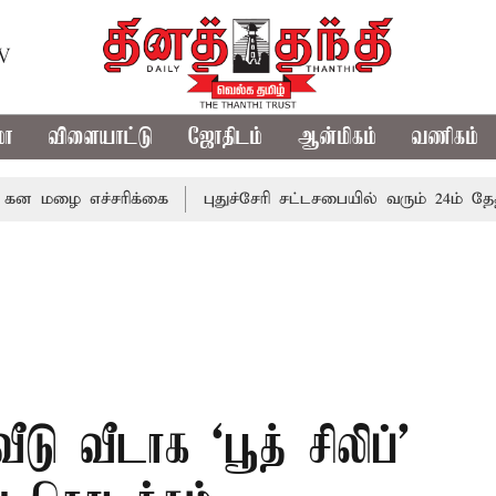
TV
மா
விளையாட்டு
ஜோதிடம்
ஆன்மிகம்
வணிகம்
எச்சரிக்கை
புதுச்சேரி சட்டசபையில் வரும் 24ம் தேதி பட்ஜெட
ீடு வீடாக ‘பூத் சிலிப்'