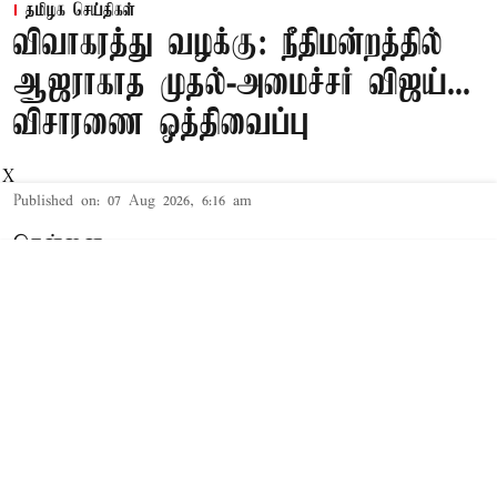
தமிழக செய்திகள்
விவாகரத்து வழக்கு: நீதிமன்றத்தில்
ஆஜராகாத முதல்-அமைச்சர் விஜய்...
விசாரணை ஒத்திவைப்பு
X
Published on
:
07 Aug 2026, 6:16 am
சென்னை,
தமிழக முதல்-அமைச்சர் விஜய் மற்றும் அவரது
மனைவி சங்கீதா தொடர்பான விவாகரத்து வழக்கு
செங்கல்பட்டு கோர்ட்டில் விசாரணையில் உள்ளது.
விவாகரத்து கோரி மனு
த.வெ.க. தலைவரும், தமிழக முதல்-
அமைச்சருமான விஜய்க்கும், அவரது மனைவி