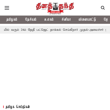
தமிழகம்
தேசியம்
உலகம்
சினிமா
விளையாட்டு
ஜோத
ும் 24ம் தேதி பட்ஜெட் தாக்கல் செய்கிறார் முதல்-அமைச்சர் ரங்கசாமி
தமிழக செய்திகள்