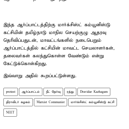
இந்த ஆர்ப்பாட்டத்திற்கு மார்க்சிஸ்ட் கம்யூனிஸ்டு
கட்சியின் தமிழ்நாடு மாநில செயற்குழு ஆதரவு
தெரிவிப்பதுடன், மாவட்டங்களில் நடைபெறும்
ஆர்ப்பாட்டத்தில் கட்சியின் மாவட்ட செயலாளர்கள்,
தலைவர்கள் கலந்துகொள்ள வேண்டும் என்று
கேட்டுக்கொள்கிறது.
இவ்வாறு அதில் கூறப்பட்டுள்ளது.
protest
ஆர்ப்பாட்டம்
நீட் தேர்வு
ரத்து
Dravidar Kazhagam
திராவிடர் கழகம்
Marxist Communist
மார்க்சிஸ்ட் கம்யூனிஸ்டு கட்சி
NEET