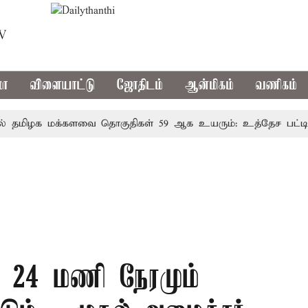
TV
மா
விளையாட்டு
ஜோதிடம்
ஆன்மிகம்
வணிகம்
ிழக மக்களவை தொகுதிகள் 59 ஆக உயரும்: உத்தேச பட்டியல்
் 24 மணி நேரமும்