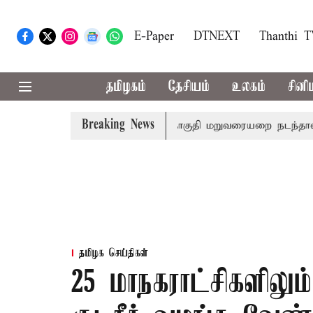
E-Paper
DTNEXT
Thanthi 
தமிழகம்
தேசியம்
உலகம்
சினி
Breaking News
- பிரதமர் மோடி இரங்கல்
தொகுதி மறுவரையறை நடந்தால் தம
தமிழக செய்திகள்
25 மாநகராட்சிகளிலும