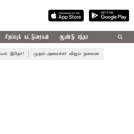
சிறப்புக் கட்டுரைகள்
ஆண்டு சந்தா
 இதோ!
முதல்-அமைச்சர் விஜய் தலைமையில் இன்று எம்.பி.க்கள் கூ