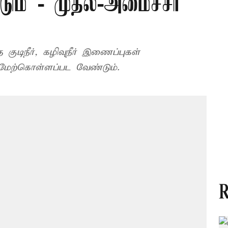
டும் - முதல்-அமைச்சர்
குடிநீர், கழிவுநீர் இணைப்புகள்
மேற்கொள்ளப்பட வேண்டும்.
R