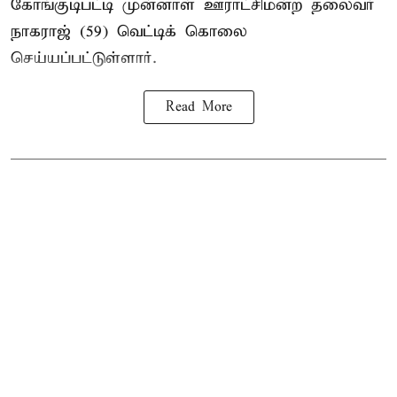
கோங்குடிபட்டி முன்னாள் ஊராட்சிமன்ற தலைவர்
நாகராஜ் (59) வெட்டிக் கொலை
செய்யப்பட்டுள்ளார்.
Read More