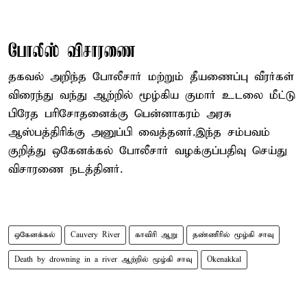
போலீஸ் விசாரணை
தகவல் அறிந்த போலீசார் மற்றும் தீயணைப்பு வீரர்கள்
விரைந்து வந்து ஆற்றில் மூழ்கிய குமார் உடலை மீட்டு
பிரேத பரிசோதனைக்கு பென்னாகரம் அரசு
ஆஸ்பத்திரிக்கு அனுப்பி வைத்தனர்.இந்த சம்பவம்
குறித்து ஒகேனக்கல் போலீசார் வழக்குப்பதிவு செய்து
விசாரணை நடத்தினர்.
ஒகேனக்கல்
Cauvery River
காவிரி ஆறு
தண்ணீரில் மூழ்கி சாவு
Death by drowning in a river ஆற்றில் மூழ்கி சாவு
Okenakkal