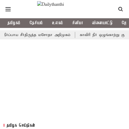
தமிழகம்
தேசியம்
உலகம்
சினிமா
விளையாட்டு
ஜோத
பாய சீர்திருத்த மசோதா அறிமுகம்
காவிரி நீர் ஒழுங்காற்று குழு நாளை
தமிழக செய்திகள்