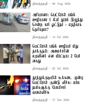
தினத்தந்தி
06 Aug 2026
அரியானா: பெட்ரோல் பங்க்
ஊழியரை 1 கி.மீ தூரம் இழுத்து
சென்ற கார் ஓட்டுநர் - எதற்காக
தெரியுமா?
தினத்தந்தி
14 Jul 2026
பெட்ரோல் பங்க் ஊழியர் மீது
தாக்குதல்: அமைச்சரின்
உறவினர் என மிரட்டிய 2 பேர்
கைது
தினத்தந்தி
02 Jul 2026
தூத்துக்குடியில் டீக்கடை முன்பு
பெட்ரோல் குண்டு வீச்சு: மர்ம
நபர்களுக்கு போலீசார்
வலைவீச்சு
தினத்தந்தி
27 Jun 2026