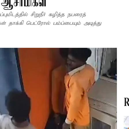
ஆசாமிகள்
புமிடத்தில் சிறுநீர் கழித்த நபரைத்
தாக்கி பெட்ரோல் பம்ப்பையும் அடித்து
R