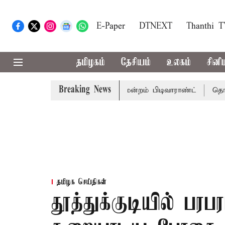
E-Paper
DTNEXT
Thanthi 
தமிழகம்
தேசியம்
உலகம்
சினி
Breaking News
ர் பொன்முடிக்கு சென்னை நீதிமன்றம் பிடிவாராண்ட்
தொலைநோ
தமிழக செய்திகள்
தூத்துக்குடியில் பர