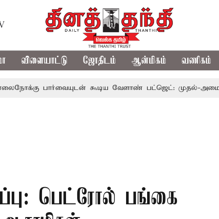
TV
மா
விளையாட்டு
ஜோதிடம்
ஆன்மிகம்
வணிகம்
க்கு பார்வையுடன் கூடிய வேளாண் பட்ஜெட்: முதல்-அமைச்சர்
பரப்பு: பெட்ரோல் பங்கை