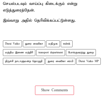
செயல்படவும் வாய்ப்பு கிடைக்கும் என்று
எடுத்துரைத்தேன்.
இவ்வாறு அதில் தெரிவிக்கப்பட்டுள்ளது.
Durai Vaiko
துரை வைகோ
மதிமுக
mdmk
மத்திய இணை மந்திரி
transport department
போக்குவரத்து துறை
திருச்சி நாடாளுமன்ற தொகுதி
துரை வைகோ எம்பி
Durai Vaiko MP
Show Comments