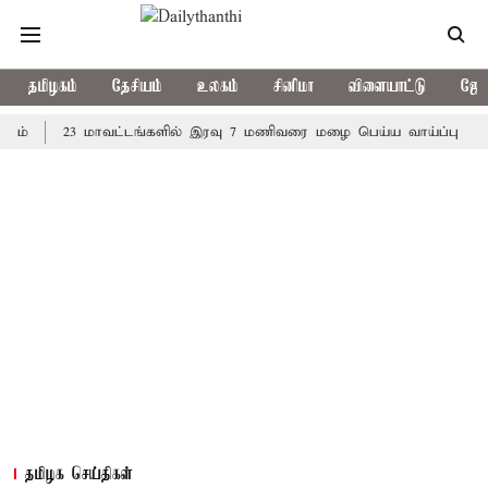
தமிழகம்
தேசியம்
உலகம்
சினிமா
விளையாட்டு
ஜோத
23 மாவட்டங்களில் இரவு 7 மணிவரை மழை பெய்ய வாய்ப்பு
கொரிய 
தமிழக செய்திகள்