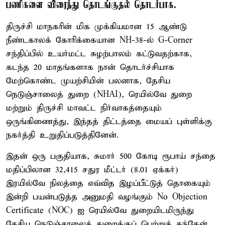
பணிகளை விரைந்து தொடங்குதல் தொடர்பாக.
திருச்சி மாநகரின் மிக முக்கியமான 15 ஆண்டு
நீண்டகாலக் கோரிக்கையான NH-38-ல் G-Corner
சந்திப்பில் உயர்மட்ட சுழற்பாலம் கட்டுவதற்காக,
கடந்த 20 மாதங்களாக நான் தொடர்ச்சியாக
மேற்கொண்ட முயற்சியின் பலனாக, தேசிய
நெடுஞ்சாலைத் துறை (NHAI), ரெயில்வே துறை
மற்றும் திருச்சி மாவட்ட நிர்வாகத்தையும்
ஒருங்கிணைத்து, இந்தத் திட்டத்தை மையப் புள்ளிக்கு
நகர்த்தி உறுதிப்படுத்தினேன்.
இதன் ஒரு பகுதியாக, சுமார் 500 கோடி ரூபாய் சந்தை
மதிப்பிலான 32,415 சதுர மீட்டர் (8.01 ஏக்கர்)
இரயில்வே நிலத்தை எவ்வித இழப்பீட்டுத் தொகையும்
இன்றி பயன்படுத்த அனுமதி வழங்கும் No Objection
Certificate (NOC) ஐ ரெயில்வே துறையிடமிருந்து
தேசிய நெடுஞ்சாலைத் துறைக்குப் பெற்றுத் தந்தேன்.