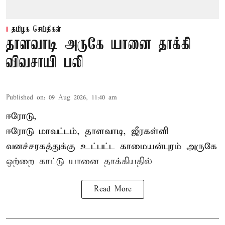
தமிழக செய்திகள்
தாளவாடி அருகே யானை தாக்கி
விவசாயி பலி
Published on
:
09 Aug 2026, 11:40 am
ஈரோடு,
ஈரோடு மாவட்டம்,
தாளவாடி
, ஜீரகள்ளி
வனச்சரகத்துக்கு உட்பட்ட காமையன்புரம் அருகே
ஒற்றை காட்டு
யானை தாக்கி
யதில்
Read More