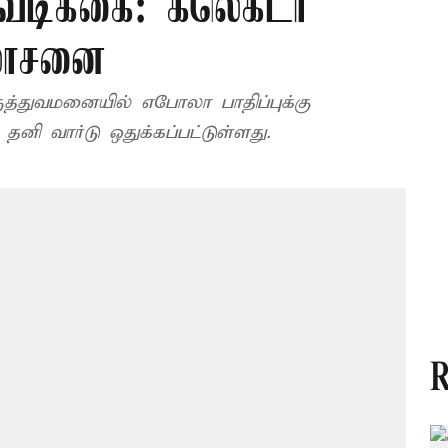
வடிக்கை: கலெக்டர்
லோசனை
மருத்துவமனையில் எபோலா பாதிப்புக்கு
னி வார்டு ஒதுக்கப்பட்டுள்ளது.
R