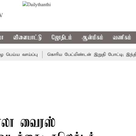
TV
மா
விளையாட்டு
ஜோதிடம்
ஆன்மிகம்
வணிகம்
்ய வாய்ப்பு
கொரிய பேட்மிண்டன் இறுதி போட்டி; இந்திய வீ
போலா வைரஸ்