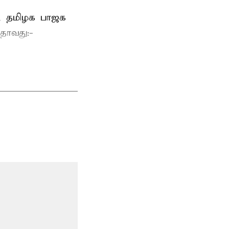
க, தமிழக பாஜக
பதாவது:-