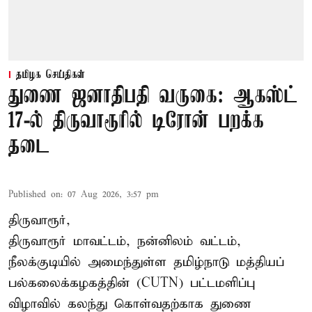
தமிழக செய்திகள்
துணை ஜனாதிபதி வருகை: ஆகஸ்ட்
17-ல் திருவாரூரில் டிரோன் பறக்க
தடை
Published on
:
07 Aug 2026, 3:57 pm
திருவாரூர்,
திருவாரூர் மாவட்டம், நன்னிலம் வட்டம்,
நீலக்குடியில் அமைந்துள்ள தமிழ்நாடு மத்தியப்
பல்கலைக்கழகத்தின் (CUTN) பட்டமளிப்பு
விழாவில் கலந்து கொள்வதற்காக துணை