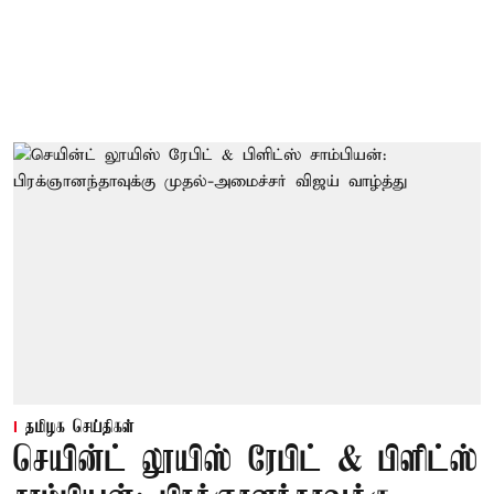
தமிழக செய்திகள்
செயின்ட் லூயிஸ் ரேபிட் & பிளிட்ஸ்