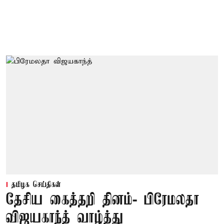
தமிழக செய்திகள்
தேசிய கைத்தறி தினம்- பிரேமலதா
விஜயகாந்த் வாழ்த்து