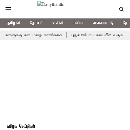
தமிழகம்
தேசியம்
உலகம்
சினிமா
விளையாட்டு
ஜோத
ுக்கு கன மழை எச்சரிக்கை
புதுச்சேரி சட்டசபையில் வரும் 24ம் தேத
தமிழக செய்திகள்