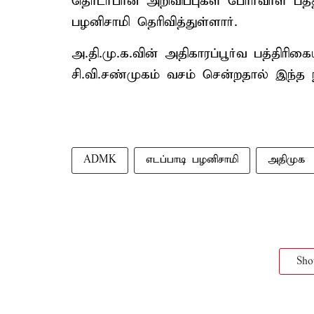
தொடர்பான அறிவிப்புகள் போர்வாள் பத்
பழனிசாமி தெரிவித்துள்ளார்.
அ.தி.மு.க.வின் அதிகாரப்பூர்வ பத்திர
சி.வி.சண்முகம் வசம் சென்றதால் இந்த ந
ADMK
எடப்பாடி பழனிசாமி
அதிமுக
Sh