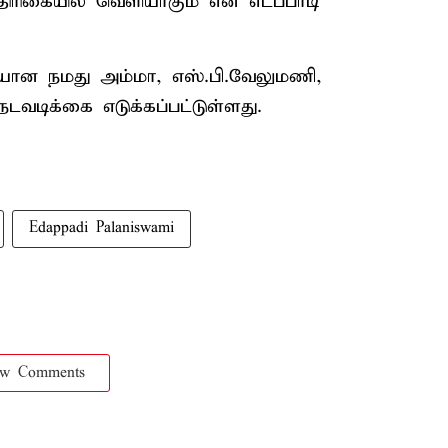
திரிகையில் வெளியாகும் என எடப்பாடி
ிகையான நமது அம்மா, எஸ்.பி.வேலுமணி,
டவடிக்கை எடுக்கப்பட்டுள்ளது.
Edappadi Palaniswami
ow Comments