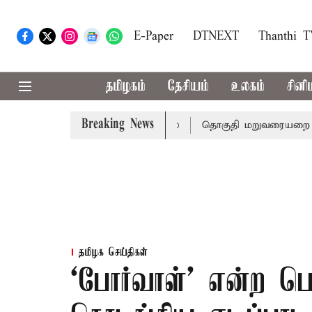
E-Paper
DTNEXT
Thanthi 
தமிழகம்
தேசியம்
உலகம்
சினி
Breaking News
ேர் பலி - பிரதமர் மோடி இரங்கல்
தொகுதி மறுவரையறை நடந்த
தமிழக செய்திகள்
‘போர்வாள்’ என்ற பெய