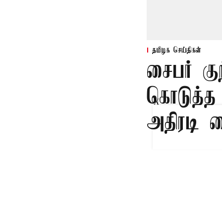
தமிழக செய்திகள்
சைபர் கு
கொடுத்த
X
அதிரடி 
Published on
:
08 Aug 
சென்னை,
சைபர் குற்றவாள
கொள்ளையடித்த 