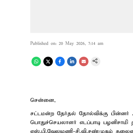
Published on
:
20 May 2026, 7:14 am
சென்னை,
சட்டமன்ற தேர்தல் தோல்விக்கு பின்னர் 
பொதுச்செயலாளர் எடப்பாடி பழனிசாமி
எஸ்.பி.வேலுமணி-சி.வி.சண்முகம் தலை