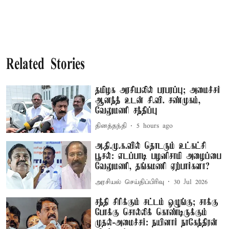
Related Stories
தமிழக அரசியலில் பரபரப்பு; அமைச்சர்
ஆனந்த் உடன் சி.வி. சண்முகம்,
வேலுமணி சந்திப்பு
தினத்தந்தி
5 hours ago
அ.தி.மு.க.வில் தொடரும் உட்கட்சி
பூசல்: எடப்பாடி பழனிசாமி அழைப்பை
வேலுமணி, தங்கமணி ஏற்பார்களா?
அரசியல் செய்திப்பிரிவு
30 Jul 2026
சந்தி சிரிக்கும் சட்டம் ஒழுங்கு; சாக்கு
போக்கு சொல்லிக் கொண்டிருக்கும்
முதல்-அமைச்சர்: நயினார் நாகேந்திரன்