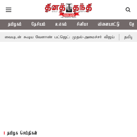
தமிழகம்
தேசியம்
உலகம்
சினிமா
விளையாட்டு
ஜோத
டிய வேளாண் பட்ஜெட்: முதல்-அமைச்சர் விஜய்
தமிழக அரசியலில் ப
தமிழக செய்திகள்