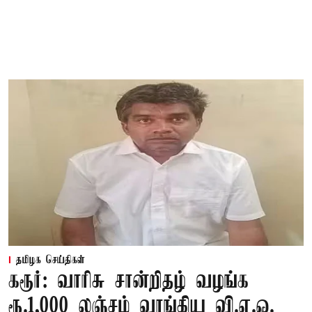
தமிழக செய்திகள்
கரூர்: வாரிசு சான்றிதழ் வழங்க
ரூ.1,000 லஞ்சம் வாங்கிய வி.ஏ.ஓ.