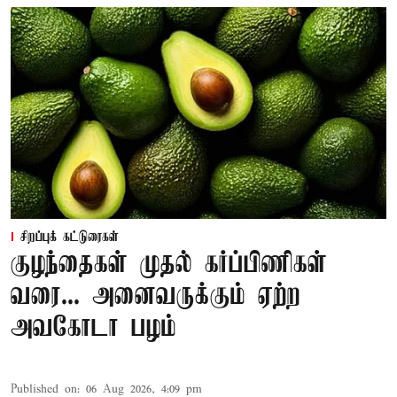
சிறப்புக் கட்டுரைகள்
குழந்தைகள் முதல் கர்ப்பிணிகள்
வரை... அனைவருக்கும் ஏற்ற
அவகோடா பழம்
Published on
:
06 Aug 2026, 4:09 pm