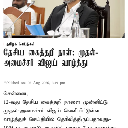
தமிழக செய்திகள்
தேசிய கைத்தறி நாள்: முதல்-
அமைச்சர் விஜய் வாழ்த்து
Published on
:
06 Aug 2026, 3:49 pm
சென்னை,
12-வது தேசிய கைத்தறி நாளை முன்னிட்டு
முதல்-அமைச்சர் விஜய் வெளியிட்டுள்ள
வாழ்த்துச் செய்தியில் தெரிவித்திருப்பதாவது:-
1905-ம் ஆண்டு ஆகஸ்ட் மாதம் 7-ம் நாளன்று