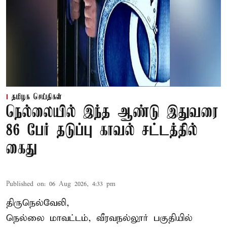
தமிழக செய்திகள்
நெல்லையில் இந்த ஆண்டு இதுவரை
86 பேர் தடுப்பு காவல் சட்டத்தில்
கைது
Published on
:
06 Aug 2026, 4:33 pm
திருநெல்வேலி,
நெல்லை மாவட்டம், வீரவநல்லூர் பகுதியில்