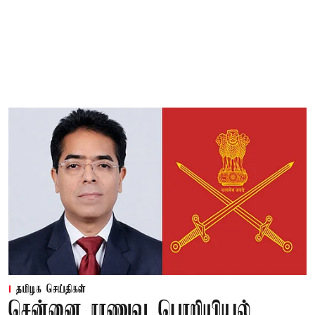
தமிழக செய்திகள்
சென்னை ராணுவ பொறியியல்