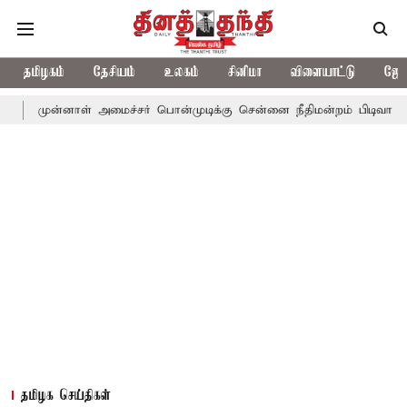
தமிழகம்
தேசியம்
உலகம்
சினிமா
விளையாட்டு
ஜோத
னாள் அமைச்சர் பொன்முடிக்கு சென்னை நீதிமன்றம் பிடிவாராண்ட்
தொ
தமிழக செய்திகள்