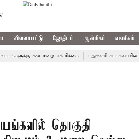
TV
மா
விளையாட்டு
ஜோதிடம்
ஆன்மிகம்
வணிகம்
்களுக்கு கன மழை எச்சரிக்கை
புதுச்சேரி சட்டசபையில் வரும்
யங்களில் தொகுதி