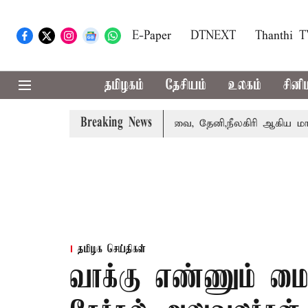
E-Paper
DTNEXT
Thanthi 
தமிழகம்
தேசியம்
உலகம்
சினி
Breaking News
பஸ் பெற்றார் சங்கீதா
கோவை, தேனி,நீலகிரி ஆகிய மாவட்டங
தமிழக செய்திகள்
வாக்கு எண்ணும் மை