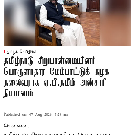
தமிழக செய்திகள்
தமிழ்நாடு சிறுபான்மையினர்
பொருளாதார மேம்பாட்டுக் கழக
தலைவராக ஏ.பி.தமீம் அன்சாரி
நியமனம்
Published on
:
07 Aug 2026, 5:28 am
சென்னை,
தமிழ்நாடு சிறுபான்மையினர் பொருளாதார