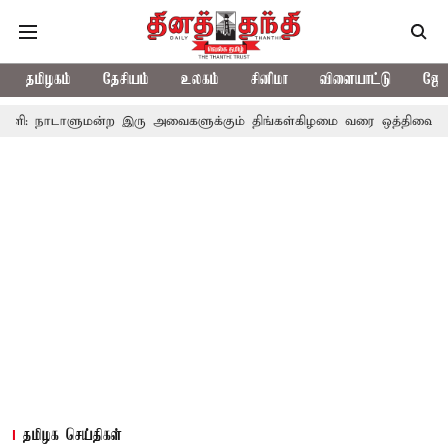
தமிழகம்
தேசியம்
உலகம்
சினிமா
விளையாட்டு
ஜோத
ாளுமன்ற இரு அவைகளுக்கும் திங்கள்கிழமை வரை ஒத்திவைப்பு
டாஸ்மா
தமிழக செய்திகள்