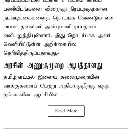
நிரப்பப்படாமல் உள்ள 6 லட்சம் காலிப்
பணியிடங்களை விரைந்து நிரப்புவதற்கான
நடவடிக்கைகளைத் தொடங்க வேண்டும் என
பாமக தலைவர் அன்புமணி ராமதாஸ்
வலியுறுத்தியுள்ளார். இது தொடர்பாக அவர்
வெளியிட்டுள்ள அறிக்கையில்
தெரிவித்திருப்பதாவது;-
அரசின் அணுகுமுறை ஆபத்தானது
தமிழ்நாட்டில் இளைய தலைமுறையின்
வாக்குகளைப் பெற்று அதிகாரத்திற்கு வந்த
தவெகவின் ஆட்சியில் ...
Read More