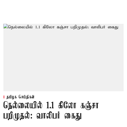
தமிழக செய்திகள்
நெல்லையில் 1.1 கிலோ கஞ்சா
பறிமுதல்: வாலிபர் கைது