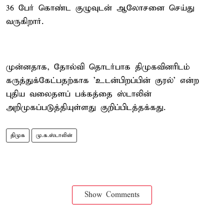
36 பேர் கொண்ட குழுவுடன் ஆலோசனை செய்து
வருகிறார்.
முன்னதாக, தோல்வி தொடர்பாக திமுகவினரிடம்
கருத்துக்கேட்பதற்காக 'உடன்பிறப்பின் குரல்' என்ற
புதிய வலைதளப் பக்கத்தை ஸ்டாலின்
அறிமுகப்படுத்தியுள்ளது குறிப்பிடத்தக்கது.
திமுக
மு.க.ஸ்டாலின்
Show Comments