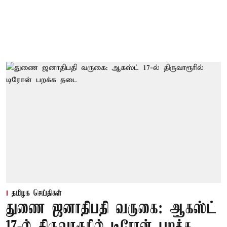
தமிழக செய்திகள்
துணை ஜனாதிபதி வருகை: ஆகஸ்ட்