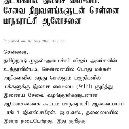
இடங்களில் இலவச வை-பை:
சேவை நிறுவனங்களுடன் சென்னை
மாநகராட்சி ஆலோசனை
Published on
:
07 Aug 2026, 3:17 pm
சென்னை,
தமிழ்நாடு முதல்-அமைச்சர் விஜய் அவர்களின்
உத்தரவின்படி, சென்னையில் பொது மக்கள்
அதிகளவில் வந்து செல்லும் பகுதிகளில்
மக்களுக்கு இலவச வை-பை (WIFI) குறித்து
இணைய சேவை வழங்குநர்களுடனான
ஆலோசணைக் கூட்டம் மாநகராட்சி ஆணையாளர்
டாக்டர் ஜி.எஸ்.சமீரன், ஐ.ஏ.எஸ்., தலைமையில்
இன்று நடைபெற்றது. இது குறித்து