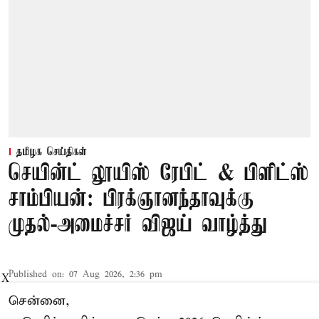
தமிழக செய்திகள்
செயின்ட் லூயிஸ் ரேபிட் & பிளிட்ஸ்
சாம்பியன்: பிரக்ஞானந்தாவுக்கு
முதல்-அமைச்சர் விஜய் வாழ்த்து
Published on
:
07 Aug 2026, 2:36 pm
X
சென்னை,