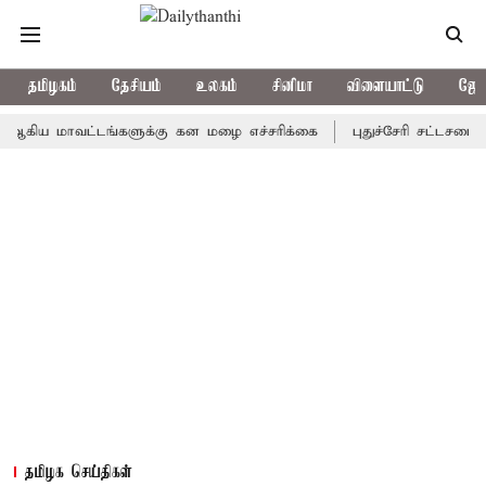
தமிழகம்
தேசியம்
உலகம்
சினிமா
விளையாட்டு
ஜோத
 மாவட்டங்களுக்கு கன மழை எச்சரிக்கை
புதுச்சேரி சட்டசபையில் வர
தமிழக செய்திகள்