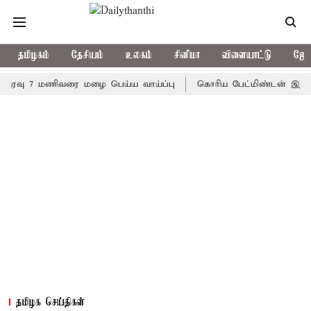
தமிழகம்
தேசியம்
உலகம்
சினிமா
விளையாட்டு
ஜோத
 7 மணிவரை மழை பெய்ய வாய்ப்பு
கொரிய பேட்மிண்டன் இறுதி போட்டி
தமிழக செய்திகள்