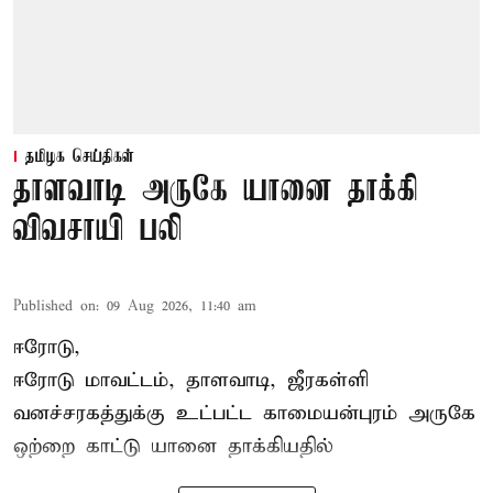
தமிழக செய்திகள்
தாளவாடி அருகே யானை தாக்கி
விவசாயி பலி
Published on
:
09 Aug 2026, 11:40 am
ஈரோடு,
ஈரோடு மாவட்டம்,
தாளவாடி
, ஜீரகள்ளி
வனச்சரகத்துக்கு உட்பட்ட காமையன்புரம் அருகே
ஒற்றை காட்டு
யானை தாக்கி
யதில்