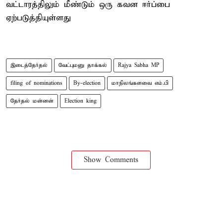
வட்டாரத்திலும் மீண்டும் ஒரு கவன ஈர்ப்பை
ஏற்படுத்தியுள்ளது
இடைத்தேர்தல்
வேட்புமனு தாக்கல்
Rajya Sabha MP
filing of nominations
By-election
மாநிலங்களவை எம்.பி
தேர்தல் மன்னன்
Election king
Show Comments