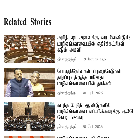
Related Stories
அமித் ஷா அவைக்கு வர வேண்டும்:
மாநிலங்களவையில் எதிர்க்கட்சிகள்
கடும் அமளி
தினத்தந்தி
19 hours ago
பொதுத்தேர்வுகள் (முறைகேடுகள்
தடுப்பு) திருத்த மசோதா
மாநிலங்களவையில் தாக்கல்
தினத்தந்தி
30 Jul 2026
கடந்த 2 நிதி ஆண்டுகளில்
மாநிலங்களவை எம்.பி.க்களுக்கு ரூ.261
கோடி செலவு
தினத்தந்தி
20 Jul 2026