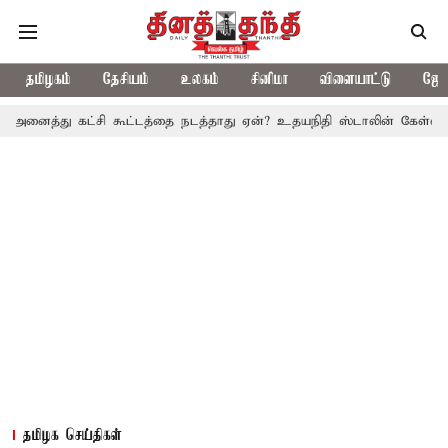
தமிழகம்
தேசியம்
உலகம்
சினிமா
விளையாட்டு
ஜோத
கட்சி கூட்டத்தை நடத்தாது ஏன்? உதயநிதி ஸ்டாலின் கேள்வி
த.வெ.க.
தமிழக செய்திகள்