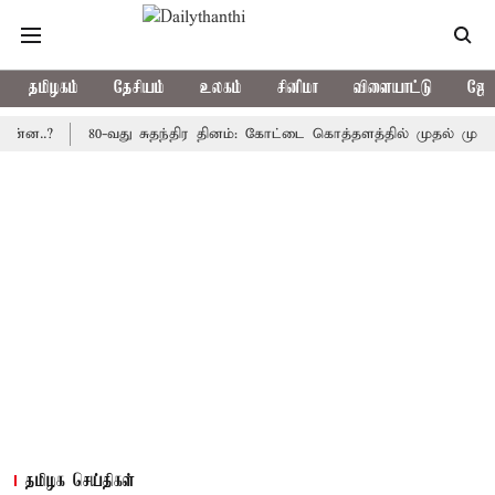
தமிழகம்
தேசியம்
உலகம்
சினிமா
விளையாட்டு
ஜோத
?
80-வது சுதந்திர தினம்: கோட்டை கொத்தளத்தில் முதல் முறையாக தே
தமிழக செய்திகள்