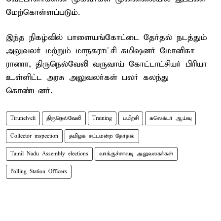
மேற்கொள்ளப்படும்.
இந்த நிகழ்வில் பாளையங்கோட்டை தேர்தல் நடத்தும்
அலுவலர் மற்றும் மாநகராட்சி கமிஷனர் மோனிகா
ராணா, திருநெல்வேலி வருவாய் கோட்டாட்சியர் பிரியா
உள்ளிட்ட அரசு அலுவலர்கள் பலர் கலந்து
கொண்டனர்.
Tirunelveli
திருநெல்வேலி
Training
பயிற்சி
கலெக்டர் ஆய்வு
Collector inspection
தமிழக சட்டமன்ற தேர்தல்
Tamil Nadu Assembly elections
வாக்குச்சாவடி அலுவலகர்கள்
Polling Station Officers