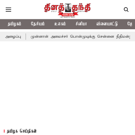
தமிழகம்
தேசியம்
உலகம்
சினிமா
விளையாட்டு
ஜோத
முன்னாள் அமைச்சர் பொன்முடிக்கு சென்னை நீதிமன்றம் பிடிவாராண்
தமிழக செய்திகள்