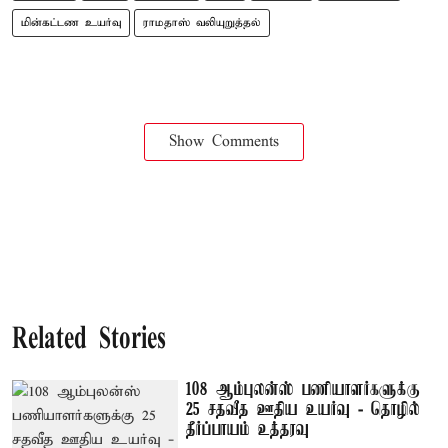
மின்கட்டண உயர்வு
ராமதாஸ் வலியுறுத்தல்
Show Comments
Related Stories
108 ஆம்புலன்ஸ் பணியாளர்களுக்கு
25 சதவீத ஊதிய உயர்வு - தொழில்
தீர்ப்பாயம் உத்தரவு