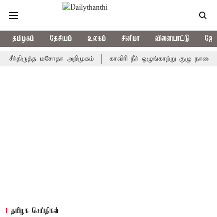
தமிழகம்
தேசியம்
உலகம்
சினிமா
விளையாட்டு
ஜோத
திருத்த மசோதா அறிமுகம்
காவிரி நீர் ஒழுங்காற்று குழு நாளை கூடுகிற
தமிழக செய்திகள்