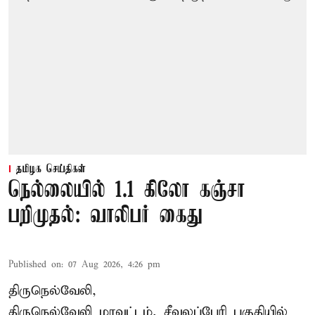
தமிழக செய்திகள்
நெல்லையில் 1.1 கிலோ கஞ்சா
பறிமுதல்: வாலிபர் கைது
Published on
:
07 Aug 2026, 4:26 pm
திருநெல்வேலி,
திருநெல்வேலி
மாவட்டம், சீவலப்பேரி பகுதியில்