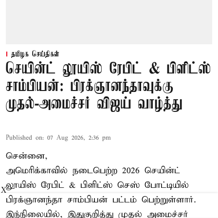
தமிழக செய்திகள்
செயின்ட் லூயிஸ் ரேபிட் & பிளிட்ஸ்
சாம்பியன்: பிரக்ஞானந்தாவுக்கு
முதல்-அமைச்சர் விஜய் வாழ்த்து
Published on
:
07 Aug 2026, 2:36 pm
சென்னை,
அமெரிக்காவில் நடைபெற்ற 2026 செயின்ட்
லூயிஸ் ரேபிட் & பிளிட்ஸ் செஸ் போட்டியில்
X
பிரக்ஞானந்தா சாம்பியன் பட்டம் பெற்றுள்ளார்.
இந்நிலையில், இதுகுறித்து முதல் அமைச்சர்