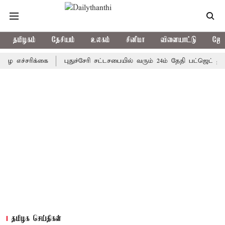
தமிழகம்
தேசியம்
உலகம்
சினிமா
விளையாட்டு
ஜோத
சரிக்கை
புதுச்சேரி சட்டசபையில் வரும் 24ம் தேதி பட்ஜெட் தாக்கல் 
தமிழக செய்திகள்