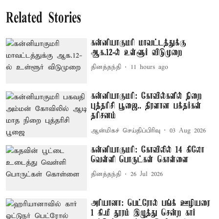
Related Stories
கன்னியாகுமரி மாவட்டத்துக்கு
ஆக.12-ல் உள்ளூர் விடுமுறை
தினத்தந்தி
11 hours ago
கன்னியாகுமரி: கோவில்களில் நிறை
புத்தரிசி பூஜை.. திரளான பக்தர்கள்
தரிசனம்
ஆன்மிகச் செய்திப்பிரிவு
03 Aug 2026
கன்னியாகுமரி: கோவிலில் 14 கிலோ
வெள்ளி பொருட்கள் கொள்ளை
தினத்தந்தி
26 Jul 2026
அரியானா: பெட்ரோல் பங்க் ஊழியரை
1 கி.மீ தூரம் இழுத்து சென்ற கார்