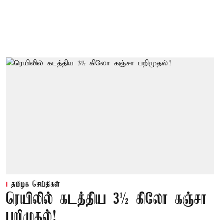
தமிழக செய்திகள்
ரெயிலில் கடத்திய 3½ கிலோ கஞ்சா
பறிமுதல்!