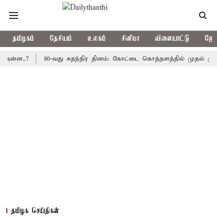
தமிழகம்
தேசியம்
உலகம்
சினிமா
விளையாட்டு
ஜோத
.?
80-வது சுதந்திர தினம்: கோட்டை கொத்தளத்தில் முதல் முறையாக த
தமிழக செய்திகள்