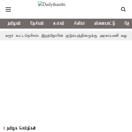
தமிழகம்
தேசியம்
உலகம்
சினிமா
விளையாட்டு
ஜோத
் கூட்டநெரிசல்: இறந்தோரின் குடும்பத்தினருக்கு அரசுப்பணி வழக்கு; வரும்
தமிழக செய்திகள்