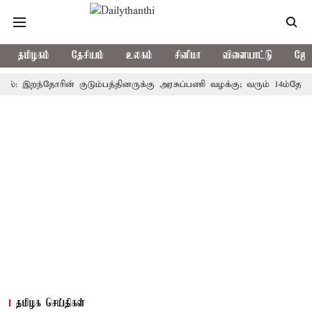
தமிழகம்
தேசியம்
உலகம்
சினிமா
விளையாட்டு
ஜோத
இறந்தோரின் குடும்பத்தினருக்கு அரசுப்பணி வழக்கு; வரும் 14ம்தேதி சுப்ரீ
தமிழக செய்திகள்