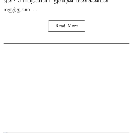
ஏன்? சார்பதிவாளர் ஜஸ்டின் மணிகண்டன்
மருத்துவம ...
Read More