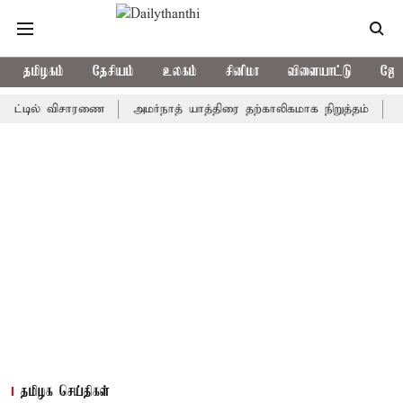
தமிழகம்
தேசியம்
உலகம்
சினிமா
விளையாட்டு
ஜோத
டில் விசாரணை
அமர்நாத் யாத்திரை தற்காலிகமாக நிறுத்தம்
இமாச்சல
தமிழக செய்திகள்