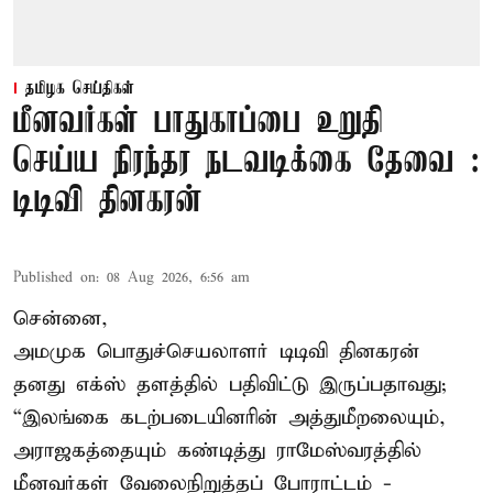
தமிழக செய்திகள்
மீனவர்கள் பாதுகாப்பை உறுதி
செய்ய நிரந்தர நடவடிக்கை தேவை :
டிடிவி தினகரன்
Published on
:
08 Aug 2026, 6:56 am
சென்னை,
அமமுக பொதுச்செயலாளர் டிடிவி தினகரன்
தனது எக்ஸ் தளத்தில் பதிவிட்டு இருப்பதாவது;
“இலங்கை கடற்படையினரின் அத்துமீறலையும்,
அராஜகத்தையும் கண்டித்து ராமேஸ்வரத்தில்
மீனவர்கள் வேலைநிறுத்தப் போராட்டம் -