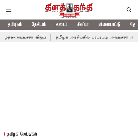
தமிழகம்
தேசியம்
உலகம்
சினிமா
விளையாட்டு
ஜோத
அமைச்சர் விஜய்
தமிழக அரசியலில் பரபரப்பு; அமைச்சர் ஆனந்த் உடன
தமிழக செய்திகள்