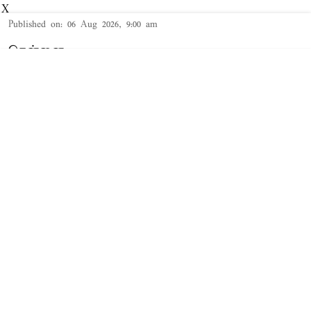
X
Published on
:
06 Aug 2026, 9:00 am
சென்னை,
பா.ம.க. தலைவர் அன்புமணி ராமதாஸ்
வெளியிட்டுள்ள அறிக்கையில்
தெரிவித்திருப்பதாவது:-
தமிழ்நாடு அரசின் சார்பின் ஆறாம் முறையாகவும்,
த.வெ.க. அரசின் சார்பில் முதல் முறையாகவும்
வேளாண் நிதிநிலை அறிக்கை தாக்கல்
செய்யப்பட்டிருக்கிறது. வேளாண் நிதிநிலை
அறிக்கையில் இடம்பெற்றுள்ள அறிவிப்புகளைப்
பார்க்கும் போது எந்த நோக்கத்திற்காக
வேளாண்மைக்கு தனி நிதிநிலை அறிக்கையை
தாக்கல் செய்ய வேண்டும் என ...