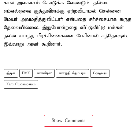
கால அவகாசம் கொடுக்க வேண்டும். தவெக
எம்எல்ஏவை குத்துவிளக்கு ஏற்றவிடாமல் சென்னை
மேயர் அவமதித்துவிட்டார் என்பதை சர்ச்சையாக கருத
தேவையில்லை. இதுபோன்றதை விட்டுவிட்டு மக்கள்
நலன் சார்ந்த பிரச்சினைகளை பேசினால் சந்தோஷம்.
இவ்வாறு அவர் கூறினார்.
திமுக
DMK
காங்கிரஸ்
கார்த்தி சிதம்பரம்
Congress
Karti Chidambaram
Show Comments