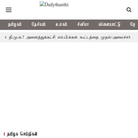
தமிழகம்
தேசியம்
உலகம்
சினிமா
விளையாட்டு
ஜோத
ு.க.? அனைத்துக்கட்சி எம்.பி.க்கள் கூட்டத்தை முதல்-அமைச்சர் கூட்டிய
தமிழக செய்திகள்