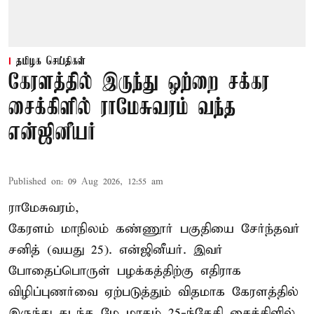
தமிழக செய்திகள்
கேரளத்தில் இருந்து ஒற்றை சக்கர
சைக்கிளில் ராமேசுவரம் வந்த
என்ஜினீயர்
Published on
:
09 Aug 2026, 12:55 am
ராமேசுவரம்,
கேரளம் மாநிலம் கண்ணூர் பகுதியை சேர்ந்தவர்
சனித் (வயது 25). என்ஜினீயர். இவர்
போதைப்பொருள் பழக்கத்திற்கு எதிராக
விழிப்புணர்வை ஏற்படுத்தும் விதமாக கேரளத்தில்
இருந்து கடந்த மே மாதம் 25-ந்தேதி சைக்கிளில்