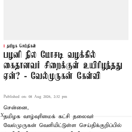
தமிழக செய்திகள்
பழனி நில மோசடி வழக்கில்
கைதானவர் சிறைக்குள் உயிரிழந்தது
ஏன்? - வேல்முருகன் கேள்வி
Published on
:
08 Aug 2026, 2:32 pm
சென்னை,
X
தமிழக வாழ்வுரிமைக் கட்சி தலைவர்
வேல்முருகன்
வெளியிட்டுள்ள செய்திக்குறிப்பில்