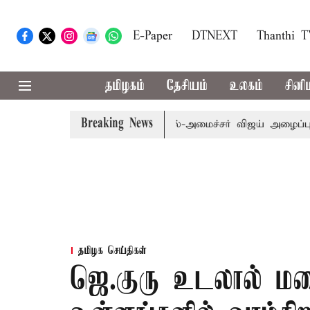
E-Paper
DTNEXT
Thanthi 
தமிழகம்
தேசியம்
உலகம்
சினி
Breaking News
.க்கள் கூட்டத்துக்கு முதல்-அமைச்சர் விஜய் அழைப்பு
முன்ன
தமிழக செய்திகள்
ஜெ.குரு உடலால் மறை