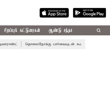
சிறப்புக் கட்டுரைகள்
ஆண்டு சந்தா
தொலைநோக்கு பார்வையுடன் கூடிய வேளாண் பட்ஜெட்: முதல