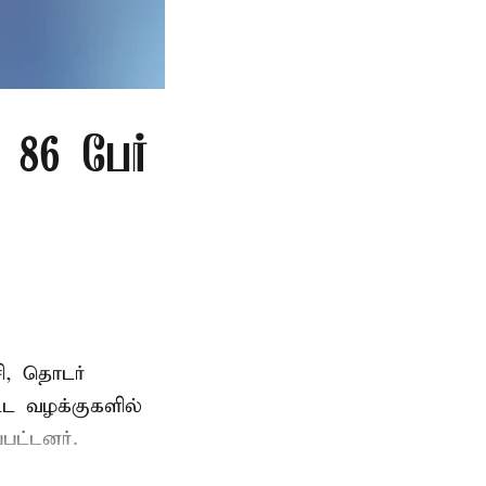
86 பேர்
ி, தொடர்
ட்ட வழக்குகளில்
பட்டனர்.