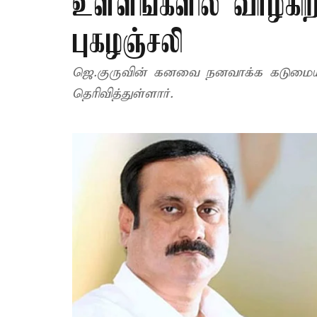
உள்ளங்களில் வாழ்கி
புகழஞ்சலி
ஜெ.குருவின் கனவை நனவாக்க கடும
தெரிவித்துள்ளார்.