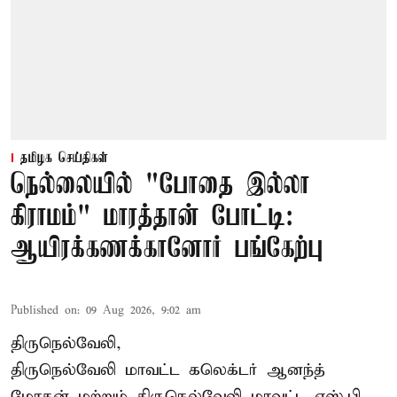
தமிழக செய்திகள்
நெல்லையில் "போதை இல்லா
கிராமம்" மாரத்தான் போட்டி:
ஆயிரக்கணக்கானோர் பங்கேற்பு
Published on
:
09 Aug 2026, 9:02 am
திருநெல்வேலி,
திருநெல்வேலி
மாவட்ட கலெக்டர் ஆனந்த்
மோகன் மற்றும் திருநெல்வேலி மாவட்ட எஸ்.பி.