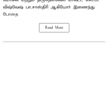
விஷ்வேஷ் பா.சாஸ்திரி ஆகியோர் இணைந்து
போதை
Read More