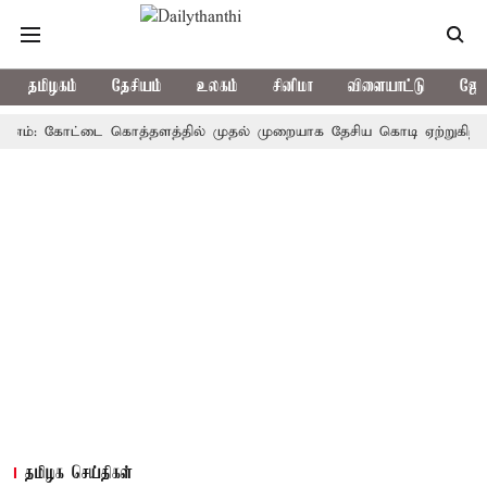
தமிழகம்
தேசியம்
உலகம்
சினிமா
விளையாட்டு
ஜோத
: கோட்டை கொத்தளத்தில் முதல் முறையாக தேசிய கொடி ஏற்றுகிறார், முதல
தமிழக செய்திகள்