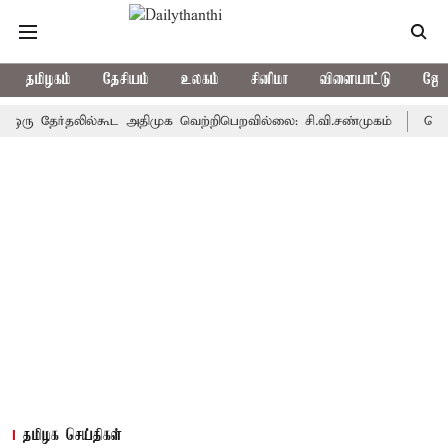
தமிழகம்
தேசியம்
உலகம்
சினிமா
விளையாட்டு
ஜோத
தேர்தலில்கூட அதிமுக வெற்றிபெறவில்லை: சி.வி.சண்முகம்
தென் மாவட்
தமிழக செய்திகள்