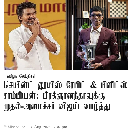
தமிழக செய்திகள்
செயின்ட் லூயிஸ் ரேபிட் & பிளிட்ஸ்
சாம்பியன்: பிரக்ஞானந்தாவுக்கு
முதல்-அமைச்சர் விஜய் வாழ்த்து
Published on
:
07 Aug 2026, 2:36 pm