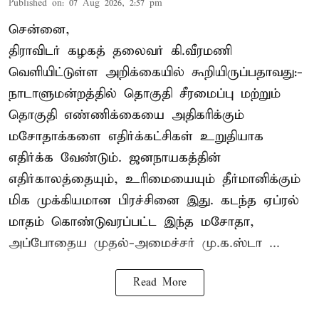
Published on
:
07 Aug 2026, 2:57 pm
சென்னை,
திராவிடர் கழகத் தலைவர் கி.வீரமணி
வெளியிட்டுள்ள அறிக்கையில் கூறியிருப்பதாவது:-
நாடாளுமன்றத்தில் தொகுதி சீரமைப்பு மற்றும்
தொகுதி எண்ணிக்கையை அதிகரிக்கும்
மசோதாக்களை எதிர்க்கட்சிகள் உறுதியாக
எதிர்க்க வேண்டும். ஜனநாயகத்தின்
எதிர்காலத்தையும், உரிமையையும் தீர்மானிக்கும்
மிக முக்கியமான பிரச்சினை இது. கடந்த ஏப்ரல்
மாதம் கொண்டுவரப்பட்ட இந்த மசோதா,
அப்போதைய முதல்-அமைச்சர் மு.க.ஸ்டா ...
Read More