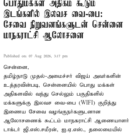
பொதுமக்கள் அதிகம் கூடும்
இடங்களில் இலவச வை-பை:
சேவை நிறுவனங்களுடன் சென்னை
மாநகராட்சி ஆலோசனை
Published on
:
07 Aug 2026, 3:17 pm
சென்னை,
தமிழ்நாடு முதல்-அமைச்சர் விஜய் அவர்களின்
உத்தரவின்படி, சென்னையில் பொது மக்கள்
அதிகளவில் வந்து செல்லும் பகுதிகளில்
மக்களுக்கு இலவச வை-பை (WIFI) குறித்து
இணைய சேவை வழங்குநர்களுடனான
ஆலோசணைக் கூட்டம் மாநகராட்சி ஆணையாளர்
டாக்டர் ஜி.எஸ்.சமீரன், ஐ.ஏ.எஸ்., தலைமையில்