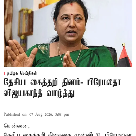
தமிழக செய்திகள்
தேசிய கைத்தறி தினம்- பிரேமலதா
விஜயகாந்த் வாழ்த்து
Published on
:
07 Aug 2026, 3:08 pm
சென்னை,
தேசிய கைத்தறி தினத்தை
முன்னிட்டு, பிரேமலதா