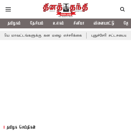
தமிழகம்
தேசியம்
உலகம்
சினிமா
விளையாட்டு
ஜோத
டங்களுக்கு கன மழை எச்சரிக்கை
புதுச்சேரி சட்டசபையில் வரும் 24ம
தமிழக செய்திகள்