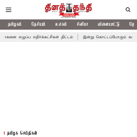
தமிழகம்
தேசியம்
உலகம்
சினிமா
விளையாட்டு
ஜோத
எதிர்க்கட்சிகள் திட்டம்
இன்று கொட்டப்போகும் கனமழை.. எந்தெந்த
தமிழக செய்திகள்