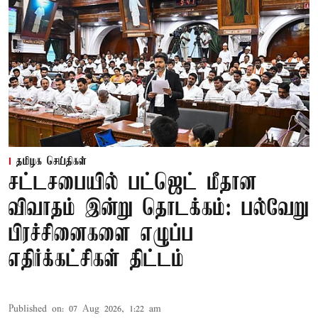
தமிழக செய்திகள்
சட்டசபையில் பட்ஜெட் மீதான
விவாதம் இன்று தொடக்கம்: பல்வேறு
பிரச்சினைகளை எழுப்ப
எதிர்க்கட்சிகள் திட்டம்
Published on
:
07 Aug 2026, 1:22 am