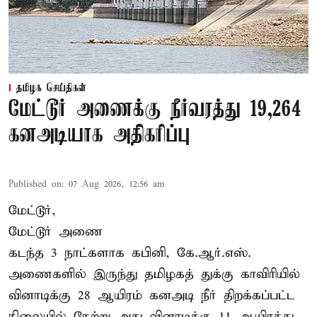
தமிழக செய்திகள்
மேட்டூர் அணைக்கு நீர்வரத்து 19,264
கனஅடியாக அதிகரிப்பு
Published on
:
07 Aug 2026, 12:56 am
மேட்டூர்,
மேட்டூர் அணை
கடந்த 3 நாட்களாக கபினி, கே.ஆர்.எஸ்.
அணைகளில் இருந்து தமிழகத் துக்கு காவிரியில்
வினாடிக்கு 28 ஆயிரம் கனஅடி நீர் திறக்கப்பட்ட
நிலையில் நேற்று அது வினாடிக்கு 11 ஆயிரத்து