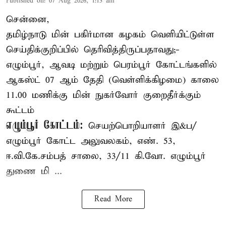
Published on
:
07 Aug 2026, 1:13 am
சென்னை,
தமிழ்நாடு மின் பகிர்மான கழகம் வெளியிட்டுள்ள
செய்திக்குறிப்பில் தெரிவித்திருப்பதாவது;-
எழும்பூர், ஆவடி மற்றும் பெரம்பூர் கோட்டங்களில்
ஆகஸ்ட் 07 ஆம் தேதி (வெள்ளிக்கிழமை) காலை
11.00 மணிக்கு மின் நுகர்வோர் குறைதீர்க்கும்
கூட்டம்
எழும்பூர் கோட்டம்:
செயற்பொறியாளர் இ&ப/
எழும்பூர் கோட்ட அலுவலகம், எண். 53,
ஈ.வி.கே.சம்பத் சாலை, 33/11 கி.வோ. எழும்பூர்
துணை மி ...
Read More