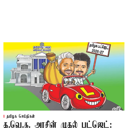
தமிழக செய்திகள்
த.வெ.க. அரசின் முதல் பட்ஜெட்: