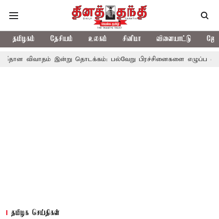
தமிழகம்
தேசியம்
உலகம்
சினிமா
விளையாட்டு
ஜோத
ம் இன்று தொடக்கம்: பல்வேறு பிரச்சினைகளை எழுப்ப எதிர்க்கட்சிகள் தி
தமிழக செய்திகள்