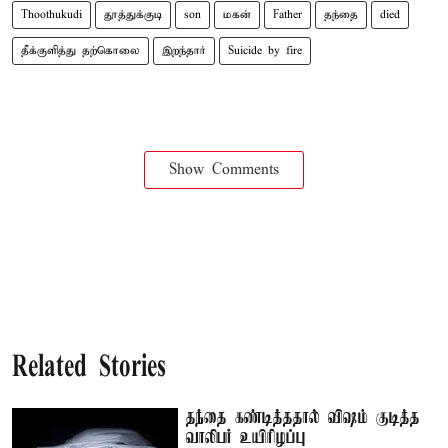
Thoothukudi
தூத்துக்குடி
son
மகன்
Father
தந்தை
died
தீக்குளித்து தற்கொலை
இறந்தார்
Suicide by fire
Show Comments
Related Stories
தந்தை கண்டித்ததால் விஷம் குடித்த
வாலிபர் உயிரிழப்பு