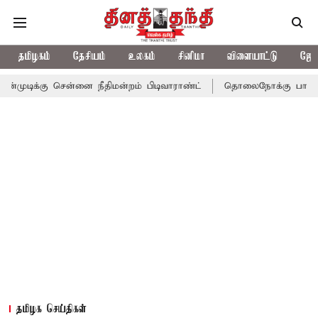
தமிழகம்
தேசியம்
உலகம்
சினிமா
விளையாட்டு
ஜோத
சென்னை நீதிமன்றம் பிடிவாராண்ட்
தொலைநோக்கு பார்வையுடன் கூடி
தமிழக செய்திகள்