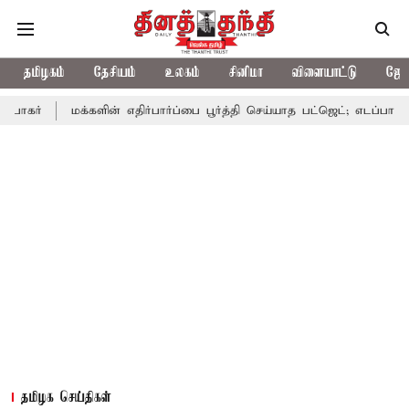
தமிழகம்
தேசியம்
உலகம்
சினிமா
விளையாட்டு
ஜோத
மக்களின் எதிர்பார்ப்பை பூர்த்தி செய்யாத பட்ஜெட்; எடப்பாடி பழனிசாமி
தமிழக செய்திகள்