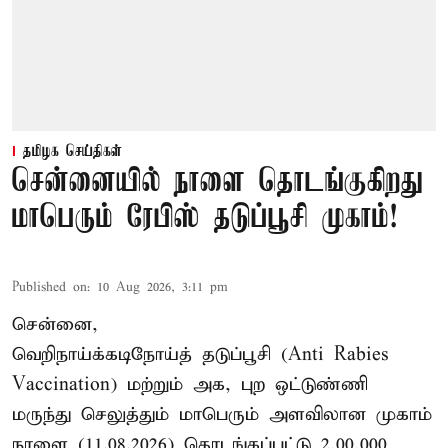
தமிழக செய்திகள்
சென்னையில் நாளை தொடங்குகிறது
மாபெரும் ரேபிஸ் தடுப்பூசி முகாம்!
Published on
:
10 Aug 2026, 3:11 pm
சென்னை,
வெறிநாய்க்கடிநோய்த் தடுப்பூசி (Anti Rabies
Vaccination) மற்றும் அக, புற ஒட்டுண்ணி
மருந்து செலுத்தும் மாபெரும் அளவிலான முகாம்
நாளை (11.08.2026) தொடங்கப்பட்டு 2,00,000