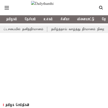
தமிழகம்
தேசியம்
உலகம்
சினிமா
விளையாட்டு
ஜோத
பையில் தனித்தீர்மானம்
தமிழ்த்தாய் வாழ்த்து தீர்மானம் நிறைவேற்றம்:
தமிழக செய்திகள்