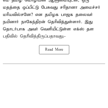
எம் தமிழ் மொழியின் ஆளுமையுடன், ஒரு
மதத்தை ஒப்பிட்டு பேசுவது சரிதானா அமைச்சர்
மரியவில்சனே? என தமிழக பாஜக தலைவர்
நயினார் நாகேந்திரன் தெரிவித்துள்ளார். இது
தொடர்பாக அவர் வெளியிட்டுள்ள எக்ஸ் தள
பதிவில் தெரிவித்திருப்பதாவது;-
Read More