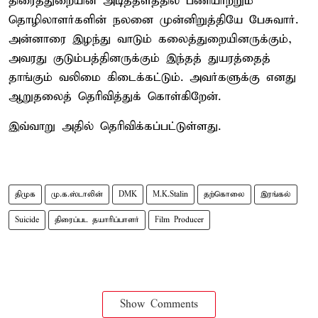
திரைத்துறையின் அடித்தளத்தில் பணியாற்றும்
தொழிலாளர்களின் நலனை முன்னிறுத்தியே பேசுவார்.
அன்னாரை இழந்து வாடும் கலைத்துறையினருக்கும்,
அவரது குடும்பத்தினருக்கும் இந்தத் துயரத்தைத்
தாங்கும் வலிமை கிடைக்கட்டும். அவர்களுக்கு எனது
ஆறுதலைத் தெரிவித்துக் கொள்கிறேன்.
இவ்வாறு அதில் தெரிவிக்கப்பட்டுள்ளது.
திமுக
மு.க.ஸ்டாலின்
DMK
M.K.Stalin
தற்கொலை
இரங்கல்
Suicide
திரைப்பட தயாரிப்பாளர்
Film Producer
Show Comments