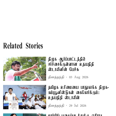
Related Stories
திமுக ஆர்ப்பாட்டத்தில்
சர்ச்சைக்குள்ளான உதயநிதி
ஸ்டாலினின் பேச்சு
தினத்தந்தி
03 Aug 2026
தமிழக உரிமையை பாதுகாக்க திமுக-
கம்யூனிஸ்டுகள் கைகோர்க்கும்:
உதயநிதி ஸ்டாலின்
தினத்தந்தி
29 Jul 2026
மார்பிங் புகைப்படத்துக்கு எதிராக