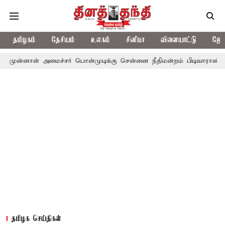
தமிழகம்
தேசியம்
உலகம்
சினிமா
விளையாட்டு
ஜோத
 அமைச்சர் பொன்முடிக்கு சென்னை நீதிமன்றம் பிடிவாராண்ட்
தொலைந
தமிழக செய்திகள்