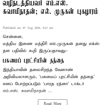
வழிநடத்தியவர் எம்.எஸ்.
சுவாமிநாதன்; எல். முருகன் புகழாரம்
Published on
:
07 Aug 2026, 9:23 am
சென்னை,
மத்திய இணை மந்திரி
எல்.முருகன்
தனது எக்ஸ்
தள பதிவில் கூறி இருப்பதாவது:-
பசுமைப் புரட்சியின் தந்தை
இந்தியாவின் தலைசிறந்த வேளாண்
அறிவியலாளரும், ‘பசுமைப் புரட்சியின் தந்தை’
எனப் போற்றப்படும் ‘பாரத ரத்னா’ டாக்டர்
எம்.எஸ். சுவாமிநாதன் ...
Read More