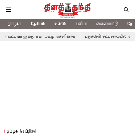
தமிழகம்
தேசியம்
உலகம்
சினிமா
விளையாட்டு
ஜோத
ுக்கு கன மழை எச்சரிக்கை
புதுச்சேரி சட்டசபையில் வரும் 24ம் தேத
தமிழக செய்திகள்