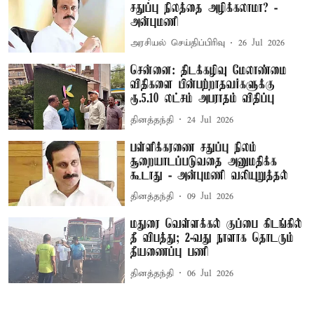
சதுப்பு நிலத்தை அழிக்கலாமா? -
அன்புமணி
அரசியல் செய்திப்பிரிவு
26 Jul 2026
சென்னை: திடக்கழிவு மேலாண்மை
விதிகளை பின்பற்றாதவர்களுக்கு
ரூ.5.10 லட்சம் அபராதம் விதிப்பு
தினத்தந்தி
24 Jul 2026
பள்ளிக்கரணை சதுப்பு நிலம்
சூறையாடப்படுவதை அனுமதிக்க
கூடாது - அன்புமணி வலியுறுத்தல்
தினத்தந்தி
09 Jul 2026
மதுரை வெள்ளக்கல் குப்பை கிடங்கில்
தீ விபத்து; 2-வது நாளாக தொடரும்
தீயணைப்பு பணி
தினத்தந்தி
06 Jul 2026