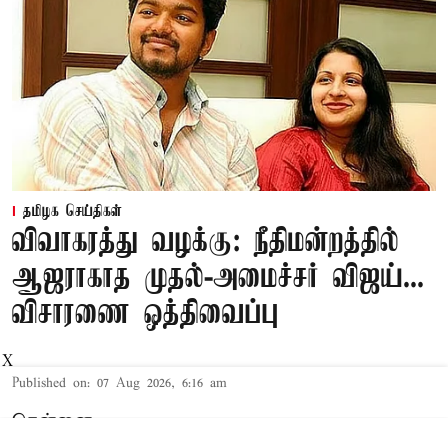
தமிழக செய்திகள்
விவாகரத்து வழக்கு: நீதிமன்றத்தில்
ஆஜராகாத முதல்-அமைச்சர் விஜய்...
விசாரணை ஒத்திவைப்பு
X
Published on
:
07 Aug 2026, 6:16 am
சென்னை,