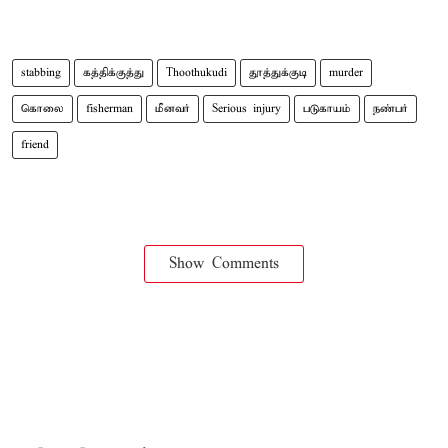
stabbing
கத்திக்குத்து
Thoothukudi
தூத்துக்குடி
murder
கொலை
fisherman
மீனவர்
Serious injury
படுகாயம்
நண்பர்
friend
Show Comments